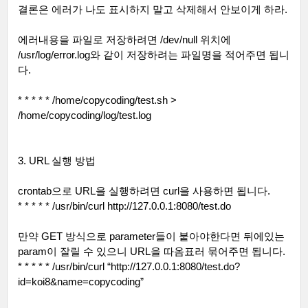
결론은 에러가 나도 표시하지 말고 삭제해서 안보이게 하라
.
에러내용을 파일로 저장하려면
/dev/null
위치에
/usr/log/error.log
와 같이 저장하려는 파일명을 적어주면 됩니
다
.
* * * * * /home/copycoding/test.sh >
/home/copycoding/log/test.log
3. URL
실행 방법
crontab
으로
URL
을 실행하려면
curl
을 사용하면 됩니다
.
* * * * * /usr/bin/curl http://127.0.0.1:8080/test.do
만약
GET
방식으로
parameter
들이 붙아야한다면 뒤에있는
param
이 잘릴 수 있으니
URL
을 따옴표러 묶어주면 됩니다
.
* * * * * /usr/bin/curl “http://127.0.0.1:8080/test.do?
id=koi8&name=copycoding”