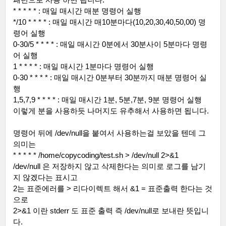
* * * * * :
매일 매시간 매분 명령어 실행
*/10 * * * * :
매일 매시간 매
10
분마다
(10,20,30,40,50,00)
명
령어 실행
0-30/5 * * * * :
매일 매시간
0
분에서
30
분사이
5
분마다 명령
어 실행
1 * * * * :
매일 매시간
1
분마다 명령어 실행
0-30 * * * * :
매일 매시간
0
분부터
30
분까지 매분 명령어 실
행
1,5,7,9 * * * * :
매일 매시간
1
분
, 5
분
,7
분
, 9
분 명령어 실행
이렇게 분을 사용하듯 나머지도 유추해서 사용하면 됩니다
.
명령어 뒤에
/dev/null
을 붙여서 사용하는걸 보았을 텐데 그
의미는
* * * * * /home/copycoding/test.sh > /dev/null 2>&1
/dev/null
은 저장하지 않고 삭제한다는 의미로 로그를 남기
지 않겠다는 표시고
2
는 표준에러를
>
리다이렉트 해서
&1 =
표준출력 한다는 것
으로
2>&1
이란
stderr
도 표준 출력 즉
/dev/null
로 보내란 뜻입니
다
.