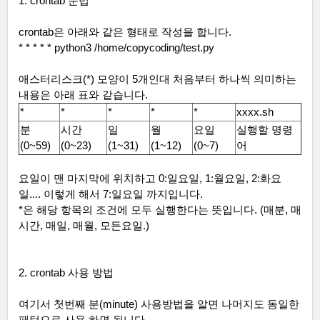
1. crontab
문법
crontab
은 아래와 같은 형태로 작성을 합니다
.
* * * * * python3 /home/copycoding/test.py
애스터리스크
(*)
모양이
5
개인대 처음부터 하나씩 의미하는
내용은 아래 표와 같습니다
.
*
*
*
*
*
xxxx.sh
분
시간
일
월
요일
실행할 명령
(0~59)
(0~23)
(1~31)
(1~12)
(0~7)
어
요일이 맨 마지막에 위치하고
0:
일요일
, 1:
월요일
, 2:
화요
일
....
이렇게 해서
7:
일요일 까지입니다
.
*
은 해당 항목의 조건에 모두 실행한다는 뜻입니다
. (
매분
,
매
시간
,
매일
,
매월
,
모든요일
.)
2. crontab
사용 방법
여기서 첫번째 분
(minute)
사용방법을 알면 나머지도 동일한
패턴으로 사용 하면 됩니다
.