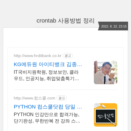
crontab 사용방법 정리
2022. 8. 22. 23:15
http://www.hrditbank.co.kr
광고
KG에듀원 아이티뱅크 김종수
27년경력전문가 IT취업상담
IT국비지원학원, 정보보안, 클라
우드, 인공지능, 취업맞춤특기병,
국비취업교육.
http://www.컴스쿨.com
광고
PYTHON 컴스쿨닷컴 당일 신
청&결제시 기프티콘!
PYTHON 인강만으로 합격가능,
단기완성, 무한반복 전 강좌 스마
트폰 학습가능