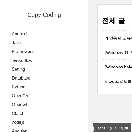
Copy Coding
전체 글
Android
개인통관 고유
Java
Framework
[Windows 
Tensorflow
[Windows K
Setting
Database
https 프로토
Python
OpenCV
OpenGL
Cloud
nodejs
2025. 12. 2. 13:25
Angular