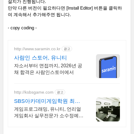
설치가 진행됩니다
.
만약 다른 버전이 필요하다면
[Install Editor]
버튼을 클릭하
여 계속해서 추가해주면 됩니다
.
- copy coding -
http://www.saramin.co.kr
광고
사람인 스토어, 유니티
자소서부터 면접까지, 2026년 공
채 합격은 사람인스토어에서
http://ksbsgame.com
광고
SBS아카데미게임학원 최라
일 내일배움카드 유니티수업
게임프로그래밍, 유니티, 언리얼
가능
게임회사 실무전문가 소수정예 1:
1개인맞춤진도수업