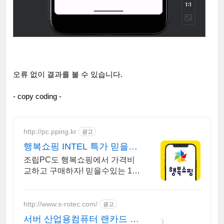
오류 없이 결과를 볼 수 있습니다
.
- copy coding -
http://pc.pping.kr
광고
행복쇼핑 INTEL 특가 믿을수
있는 100% 매매보호
조립PC도 행복쇼핑에서 가격비
교하고 구매하자! 믿을수있는 10
0% 매매보호 전문가의 실시간 조
립PC 상담도 받고, 행복쇼핑 특
가 상품도 지금 만나 보세요
http://www.s-rotec.com/
광고
서버 산업용컴퓨터 랜카드 멜