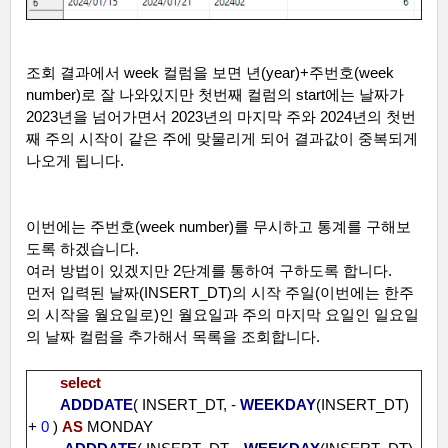
조회 결과에서
week
컬럼을 보면 년
(year)+
주번호
(week
number)
로 잘 나와있지만 첫번째 컬럼의
start
에는 날짜가
2023
년을 넘어가면서
2023
년의 마지막 주와
2024
년의 첫번
째 주의 시작이 같은 주에 맞물리게 되어 결과값이 중복되게
나오게 됩니다
.
이번에는 주번호
(week number)
를 무시하고 통계를 구해보
도록 하겠습니다
.
여러 방법이 있겠지만
2
단계를 통하여 구하도록 합니다
.
먼저 입력된 날짜
(INSERT_DT)
의 시작 주일
(
이번에는 한주
의 시작을 월요일로
)
인 월요일과 주의 마지막 요일인 일요일
의 날짜 컬럼을 추가해서 목록을 조회합니다
.
select
ADDDATE
( INSERT_DT, -
WEEKDAY
(INSERT_DT)
+
0
)
AS
MONDAY