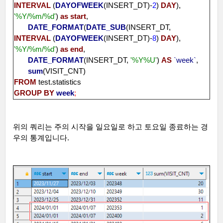
INTERVAL
(
DAYOFWEEK
(INSERT_DT)-
2
)
DAY
),
'%Y/%m/%d'
)
as
start
,
DATE_FORMAT
(
DATE_SUB
(INSERT_DT,
INTERVAL
(
DAYOFWEEK
(INSERT_DT)-
8
)
DAY
),
'%Y/%m/%d'
)
as
end
,
DATE_FORMAT
(INSERT_DT,
'%Y%U'
)
AS
`week`
,
sum
(VISIT_CNT)
FROM
test.statistics
GROUP
BY
week
;
위의 쿼리는 주의 시작을 일요일로 하고 토요일 종료하는 경
우의 통계입니다
.