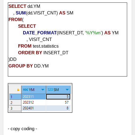
SELECT
dd.YM
,
SUM
(dd.VISIT_CNT)
AS
SM
FROM
(
SELECT
DATE_FORMAT
(INSERT_DT,
'%Y%m'
)
AS
YM
, VISIT_CNT
FROM
test.statistics
ORDER
BY
INSERT_DT
)DD
GROUP
BY
DD.YM
- copy coding -