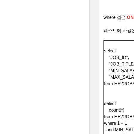
where
절은
ON
테스트에 사용된
select
"JOB_ID",
"JOB_TITLE
"MIN_SALAR
"MAX_SALA
from HR."JOBS
select
count(*)
from HR."JOB
where 1 = 1
and MIN_SAL