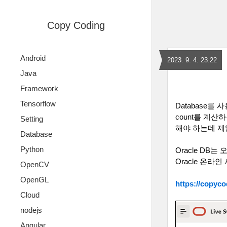
Copy Coding
Android
2023. 9. 4. 23:22
Java
Framework
Tensorflow
Database
를 사
count
를 계산하
Setting
해야 하는데 제
Database
Python
Oracle DB
는 
Oracle
온라인 
OpenCV
OpenGL
https://copyco
Cloud
nodejs
Angular